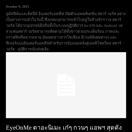
October 9, 2015
ลูคัสฟิล์มและดิสนีย์ อินเตอร์แอคทีฟ เปิดตัวแอพพลิเคชัน สตาร์ วอร์ส อย่าง
เป็นทางการแล้วในวันนี้ ซึ่งแฟนๆสามารถเข้าไปอยู่ในห้วงจักรวาล สตาร์
วอร์ส ได้จากอุปกรณ์มือถือทั้งในระบบปฏิบัติการ for iOS และ Android เห
ล่าแฟนสตาร์ วอร์สสามารถติดตามได้ทั้งข่าวด่วนประเด็นร้อน ภาพและ
กราฟฟิกที่หลากหลาย อัพเดทข่าวสารโซเชียล อีเวนท์พิเศษต่างๆ และ
ฟีเจอร์แบบอินเตอร์แอคทีฟสำหรับการนับถอยหลังสู่เอพพิโซดใหม่ สตาร์
วอร์ส : อุบัติการณ์แห่งพลัง...
EyeOnMe ตาอะนิเมะ เก๋ๆ กวนๆ แอพฯ สุดดัง