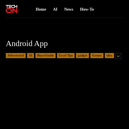
Home
AI
News
How-To
Android App
Advertorial
AI
BuyerGuide
Excel Tips
gadget
Games
idea