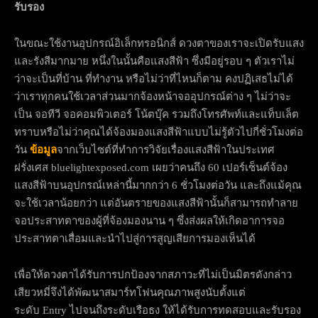
รับรอง
ในขณะใช้งานอุปกรณ์อิเล็กทรอนิกส์ ดวงตาของเราจะเปิดรับแสง
และรังสีมากมาย หนึ่งในนั้นคือแสงสีฟ้า ซึ่งมีอยู่รอบ ๆ ตัวเราไม่
ว่าจะเป็นที่บ้าน ที่ทำงาน หรือไม่ว่าที่ไหนก็ตาม คงปฏิเสธไม่ได้
ว่าเราทุกคนใช้เวลาส่วนมากจ้องหน้าจออุปกรณ์ต่าง ๆ ไม่ว่าจะ
เป็น จอทีวี จอคอมพิวเตอร์ โน้ตบุ๊ค รวมถึงโทรศัพท์และแท็บเล็ต
ทราบหรือไม่ว่าคุณได้จ้องมองแสงสีฟ้าแบบไม่รู้ตัวไปกี่ชั่วโมงต่อ
วัน
ข้อมูล
จากเว็บไซต์ที่ทำการวิจัยเรื่องแสงสีฟ้าในประเทศ
ฝรั่งเศส bluelightexposed.com เผยว่าคนถึง 60 เปอร์เซ็นต์จ้อง
แสงสีฟ้าบนอุปกรณ์เหล่านี้มากกว่า 6 ชั่วโมงต่อวัน และถึงแม้คุณ
จะใช้เวลาน้อยกว่า แต่อันตรายของแสงสีฟ้านั้นก็สามารถทำลาย
จอประสาทตาของผู้ที่จ้องมองนาน ๆ ซึ่งส่งผลให้เกิดอาการจอ
ประสาทตาเสื่อมและนำไปสู่การสูญเสียการมองเห็นได้
เพื่อให้ดวงตาได้รับการปกป้องจากสภาวะที่ไม่เป็นมิตรดังกล่าว
เสียวหมี่จึงได้พัฒนาสมาร์ทโฟนคุณภาพสูงนับตั้งแต่
ระดับ Entry ไปจนถึงระดับเรือธง ให้ได้รับการทดสอบและรับรอง