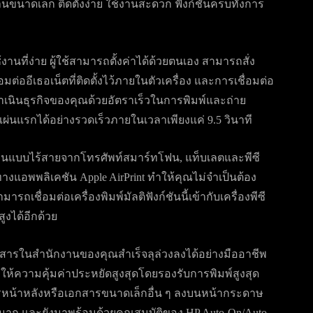
าดเล็ก ติดตั้งง่าย ใช้งานสะดวก ฟังก์ชันครบทั้งการ
งานที่ง่าย ผู้ใช้สามารถตั้งค่าได้ด้วยตนเอง สามารถสั่ง
ต่ออีเธอเน็ตที่ติดตั้งไว้ภายในตัวเครื่อง และการเชื่อมต่อ
เนินธุรกิจของคุณด้วยอัตราเร็วในการพิมพ์และถ่าย
ผ่นแรกได้อย่างรวดเร็วภายในเวลาเพียงแค่ 9.5 วินาที
์งานแบบไร้สายจากโทรศัพท์สมาร์ทโฟน, แท็บเลตและพีซี
างแอพพลิเคชัน Apple AirPrint ทำให้คุณไม่จำเป็นต้อง
รถเชื่อมต่อเครื่องพิมพ์มัลติฟังก์ชันนี้เข้ากับเครื่องพีซี
ูงได้อีกด้วย
อกสารในสำนักงานของคุณสำเร็จลุล่วงลงได้อย่างมืออาชีพ
ให้ความคุ้มค่าประหยัดสูงสุดโดยรองรับการพิมพ์สูงสุด
รหน้าหลังหรือเอกสารขนาดเล็กอื่น ๆ ลงบนหน้ากระดาษ
นมาก และยังมาพร้อมด้วยคุณสมบัติของ HP Auto-On/Auto-