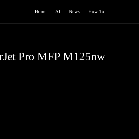
Home
AI
News
How-To
rJet Pro MFP M125nw