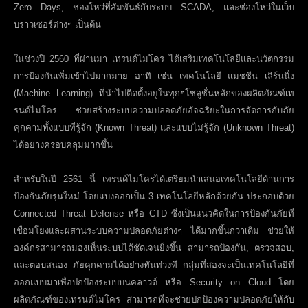
Zero Days,
ช่องโหว่ที่สัมพันธ์กับระบบ
SCADA,
และช่องโหว่ในเว็บ
บราวเซอร์ต่างๆ เป็นต้น
ในช่วงปี 2560 ที่ผ่านมา เทรนด์ไมโคร ได้เสริมเทคโนโลยีและนวัตกรรม
การป้องกันเพิ่มเข้าไปมากมาย อาทิ เช่น เทคโนโลยี แมชชีน เลิร์นนิ่ง
(
Machine Learning)
ที่นำไปติดตั้งอยู่ในทุกๆโซลูชั่นหลักของผลิตภัณฑ์เท
รนด์ไมโคร ช่วยสร้างระบบความปลอดภัยอัจฉริยะในการจัดการกับภัย
คุกคามทั้งแบบที่รู้จัก (
Known Threat)
และแบบไม่รู้จัก (
Unknown Threat)
ได้อย่างครอบคลุมมากขึ้น
สำหรับในปี 2561 นี้ เทรนด์ไมโครได้เตรียมนำเสนอเทคโนโลยีด้านการ
ป้องกันภัยรุ่นใหม่ โดยแบ่งออกเป็น 3 เทคโนโลยีหลักด้วยกัน ประกอบด้วย
Connected Threat Defense
หรือ
CTD
ซึ่งเป็นแนวคิดในการป้องกันภัยที่
เชื่อมโยงและผสานระบบความปลอดภัยต่างๆ ได้มากขึ้นกว่าเดิม ช่วยให้
องค์กรสามารถมองเห็นระบบได้ชัดเจนยิ่งขึ้น สามารถป้องกัน
,
ตรวจสอบ
,
และตอบสนอง ภัยคุกคามได้อย่างทันท่วงที กลุ่มที่สองจะเป็นเทคโนโลยีที่
ออกแบบมาเพื่อปกป้องระบบบนคลาวด์ หรือ
Security on Cloud
โดย
ผลิตภัณฑ์ของเทรนด์ไมโคร สามารถที่จะช่วยปกป้องความปลอดภัยให้กับ