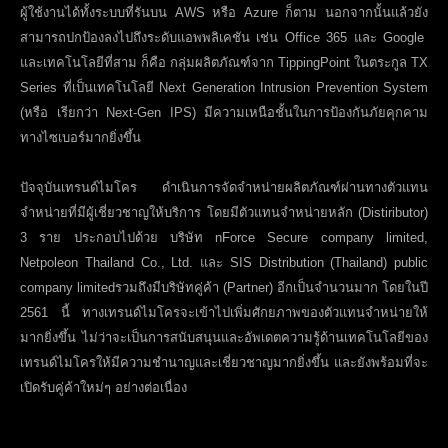
ผู้ใช้งานได้ทั้งระบบที่รันบน
AWS
หรือ
Azure
ก็ตาม นอกจากนั้นแล้วยัง
สามารถปกป้องลงไปถึงระดับแอพพลิเคชัน เช่น
Office
365 และ
Google
และเทคโนโลยีที่สาม ก็คือ กลุ่มผลิตภัณฑ์จาก
TippingPoint
ในตระกูล
TX
Series
ที่เป็นเทคโนโลยี
Next Generation Intrusion Prevention System
(
หรือ เรียกว่า
Next-Gen IPS)
มีความเหนือชั้นในการป้องกันภัยคุกคาม
ทางไซเบอร์มากยิ่งขึ้น
ปัจจุบันเทรนด์ไมโคร ดำเนินการจัดจำหน่ายผลิตภัณฑ์ผ่านทางตัวแทน
จำหน่ายที่มีผู้เชี่ยวชาญให้บริการ โดยมีตัวแทนจำหน่ายหลัก (
Distiributor)
3 ราย ประกอบไปด้วย บริษัท
nForce Secure company limited,
Netpoleon Thailand Co., Ltd.
และ
SIS Distribution (Thailand) public
company limited
รวมถึงมีบริษัทคู่ค้า (
Partner)
อีกเป็นจำนวนมาก โดยในปี
2561 นี้ ทางเทรนด์ไมโครจะเข้าไปเพิ่มศักยภาพของตัวแทนจำหน่ายให้
มากยิ่งขึ้น ไม่ว่าจะเป็นการสนับสนุนและอัพเดตความรู้ด้านเทคโนโลยีของ
เทรนด์ไมโครให้มีความชำนาญและเชี่ยวชาญมากยิ่งขึ้น และยังพร้อมที่จะ
เปิดรับคู่ค้าใหม่ๆ อย่างต่อเนื่อง