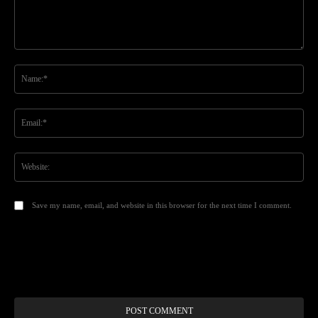
Comment:
Na
Ema
Web
Save my name, email, and website in this browser for the next time I comment.
Alt