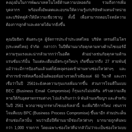
คงมุ่งมั่นในการพัฒนาเทคโนโลยีด้านความปลอดภัย รวมถึงการเพิ่ม
บุคลากร พร้อมทั้งอัพเดตและอบรมให้ความรู้แก่บริษัทตัวแทนจำหน่าย
และบริษัทคู่ค้าให้มีความเชี่ยวชาญ ทั้งนี้ เพื่อสามารถตอบโจทย์ความ
ต้องการลูกค้าและตลาดได้มากยิ่งขึ้น
คุณปิยธิดา ตันตระกูล
ผู้จัดการประจำประเทศไทย บริษัท เทรนด์ไมโคร
(ประเทศไทย) จำกัด
กล่าวว่า ในปีที่ผ่านมาภัยคุกคามทางด้านไซเบอร์มี
ความรุนแรงและน่ากลัวมากกว่าในอดีต ตัวอย่างเช่นภัยคุกคามด้าน
แรนซั่มแวร์นั้น ในแต่ละเดือนมีตระกูลใหม่ๆ เกิดขึ้นมากถึง 27 สายพันธุ์
แม้ว่าจะมีการป้องกันแล้วแต่ก็ยังหลุดรอดเข้าผ่านทางช่องโหว่ต่างๆ และ
ทำการเข้ารหัสเครื่องเอ็นด์พอยท์อย่างรวดเร็วเพียงแค่ 60 วินาที และเรา
เชื่อว่าในปี 2561จะยังคงความรุนแรงเพิ่มมากขึ้น ส่วนการโจมตีในแบบ
BEC (Business Email Compromise)
ก็รุนแรงไม่แพ้กัน สร้างความเสีย
หายให้กับอุตสาหกรรมต่างๆ ไปแล้วเกินกว่า 9 พันล้านเหรียญฯ และสำหรับ
ในปี 2561 พวกอาชญากรทางไซเบอร์เหล่านี้ จะเพิ่มวิธีการใหม่ เช่นการ
โจมตีแบบ
BPC (Business Process Compromise)
ขึ้นมาอีก ส่วนประเด็น
ด้านช่องโหว่นั้น พบว่าเมื่อปีที่ผ่านมามีช่องโหว่ต่างๆ มากมายถูกค้นพบ
กว่า 1,000 รายการ โดยเฉพาะช่องโหว่ที่น่ากลัวไม่ว่าจะเป็นช่องโหว่แบบ