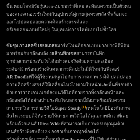
ขึ้น ตอบโจทย์วัยรุ่นGen-Zมากกว่าที่เคย สะท้อนความเป็นตัวตน
ของคนเจเนอเรชั่นใหม่กับอุปกรณ์คู่กายสุดทรงพลัง ที่พร้อมจะ
ออกไปปลดปล่อยความคิดสร้างสรรค์และ
ครีเอตคอนเทนต์ใหม่ๆ ในยุคแห่งการไลฟ์แบบไม่ซ้ำใคร
ซัมซุง กาแลคซี่ เอ
50
เอส
สมาร์ทโฟนที่ออกแบบมาอย่างพิถีพิถัน
มาพร้อมกับกล้องหลัง
48
ล้านพิกเซล
สามารถบันทึก
ทุกช่วงเวลาประทับใจได้อย่างสมจริงด้วยความละเอียด
ระดับ4K พร้อมสร้างจินตนาการศิลปะในมิติใหม่กับฟีเจอร์
AR Doodle
ที่ให้ผู้ใช้งานสนุกไปกับการวาดภาพ 3 มิติ ปลดปล่อย
ความคิดสร้างสรรค์ให้เคลื่อนไหวไปตามใบหน้าและพื้นที่รอบตัว
ด้วยการวาดเอฟเฟกต์ลงบนวิดีโอที่ถ่ายจากทั้งกล้องหน้าและ
กล้องหลังได้อย่างน่าประทับใจนอกจากนี้ยังมาพร้อมกับความ
[1]
สามารถในการถ่ายวีดีโอ
Super Steady
เทคโนโลยีป้องกันภาพ
สั่นไหวระบบดิจิทัลช่วยให้ถ่ายภาพวิดีโอได้คุณภาพดีกว่าที่เคย
พร้อมด้วยเลนส์
Ultra Wide
ที่สามารถเก็บภาพครบทุกมุมด้วย
เลนส์กว้างพิเศษถึง123 องศาเก็บภาพทุกช็อตได้
กว้างดั่งตาเห็น รวมทั้งเลนส์
Depthcamera
ที่ไม่ใช่แค่ถ่ายLive