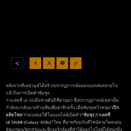
หลังจากที่เหล่านุชได้สร้างปรากฏการณ์ยอดจองถล่มทลายไป
แล้วในการเปิดตัวซัมซุง
กาแลคซี่ เอ 50เมื่อช่วงต้นปีที่ผ่านมา ซึ่งปรากฏการณ์เหล่านั้น
กำลังจะกลับมาสร้างเสียงฮือฮาอีกครั้ง เมื่อซัมซุงคว้าหนุ่ม
‘เป๊ก-
ผลิตโชค’
ร่วมปล่อยวิดีโอออนไลน์เปิดตัว
“
ซัมซุง กาเลคซี่
เอ
50
เอส
(Galaxy A50s)”
ใหม่ ที่มาพร้อมกับดีไซน์สวยโดดเด่น
อัพเกรดนวัตกรรมและฟีเจอร์กล้องที่ทำให้ออกไปไลฟ์ได้สนุกยิ่ง