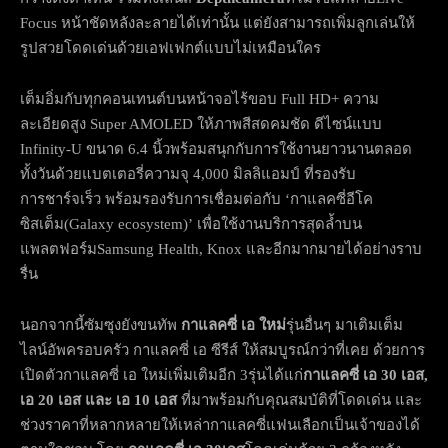
Focus หน้าชัดหลังละลายได้เท่านั้น แต่ยังสามารถเพิ่มลูกเล่นให้
รูปสวยโดดเด่นด้วยเอฟเฟกต์แบบไม่เหมือนใคร
เต็มอิ่มกับทุกคอนเทนต์บนหน้าจอไร้ขอบ Full HD+ ความ
ละเอียดสูง Super AMOLED ให้ภาพสีสดคมชัด ดีไซน์แบบ
Infinity-U ขนาด 6.4 นิ้วพร้อมสนุกกับการใช้งานยาวนานตลอด
ทั้งวันด้วยแบตเตอรี่ความจุ 4,000 มิลลิแอมป์ ที่รองรับ
การชาร์จเร็ว พร้อมรองรับการเชื่อมต่อกับ ‘กาแลคซี่อีโค
ซิสเต็ม(Galaxy ecosystem)’ เพื่อใช้งานบริการสุดล้ำบน
แพลตฟอร์มSamsung Health, Knox และอีกมากมายได้อย่างราบ
รื่น
นอกจากนี้ซัมซุงยังขนทัพ
กาแลคซี่ เอ ใหม่
รุ่นอื่นๆ มาเติมเต็ม
ไลน์อัพครอบครัว กาแลคซี่ เอ ซีรีส์ ให้สมบูรณ์กว่าที่เคย ด้วยการ
เปิดตัวกาแลคซี่ เอ ใหม่เพิ่มเติมอีก 3รุ่น
ได้แก่
กาแลคซี่ เอ
30 เอส,
เอ 20 เอส และ เอ 10 เอส
ที่มาพร้อมกับคุณสมบัติที่โดดเด่น และ
ช่วงราคาที่หลากหลายให้เหล่ากาแลคซี่แฟนเลือกเป็นเจ้าของได้