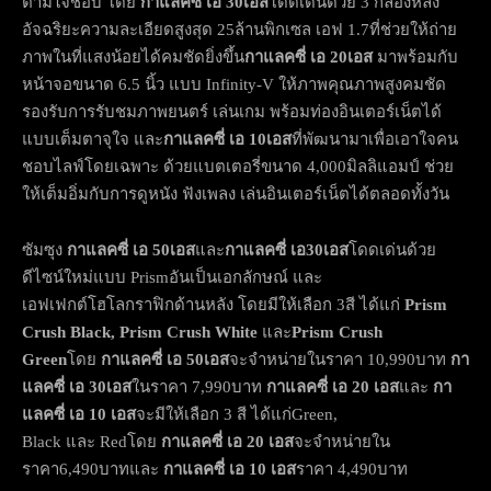
ตามใจชอบ โดย
กาแลคซี่ เอ
30เอส
โดดเด่นด้วย 3 กล้องหลัง
อัจฉริยะความละเอียดสูงสุด 25ล้านพิกเซล เอฟ 1.7ที่ช่วยให้ถ่าย
ภาพในที่แสงน้อยได้คมชัดยิ่งขึ้น
กาแลคซี่ เอ
20เอส
มาพร้อมกับ
หน้าจอขนาด 6.5 นิ้ว แบบ Infinity-V ให้ภาพคุณภาพสูงคมชัด
รองรับการรับชมภาพยนตร์ เล่นเกม พร้อมท่องอินเตอร์เน็ตได้
แบบเต็มตาจุใจ และ
กาแลคซี่ เอ
10เอส
ที่พัฒนามาเพื่อเอาใจคน
ชอบไลฟ์โดยเฉพาะ ด้วยแบตเตอรี่ขนาด 4,000มิลลิแอมป์ ช่วย
ให้เต็มอิ่มกับการดูหนัง ฟังเพลง เล่นอินเตอร์เน็ตได้ตลอดทั้งวัน
ซัมซุง
กาแลคซี่ เอ
50
เอส
และ
กาแลคซี่ เอ
30
เอส
โดดเด่นด้วย
ดีไซน์ใหม่แบบ Prismอันเป็นเอกลักษณ์ และ
เอฟเฟกต์โฮโลกราฟิกด้านหลัง โดยมีให้เลือก 3สี ได้แก่
Prism
Crush Black, Prism Crush White
และ
Prism Crush
Green
โดย
กาแลคซี่ เอ
50เอส
จะจำหน่ายในราคา 10,990บาท
กา
แลคซี่ เอ
30เอส
ในราคา 7,990บาท
กาแลคซี่ เอ
20 เอส
และ
กา
แลคซี่ เอ
10 เอส
จะมีให้เลือก 3 สี ได้แก่Green,
Black และ Redโดย
กาแลคซี่ เอ
20 เอส
จะจำหน่ายใน
ราคา6,490บาทและ
กาแลคซี่ เอ
10 เอส
ราคา 4,490บาท