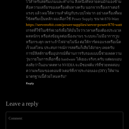
ไว้สำหรับสตรีมเกมและทำงาน สิ่งหนึ่งที่หลายคนมักมองข้าม
คือความเสถียรของเครื่องต้นทางครับ นอกจากเรื่องเราเตอร์
แรงๆ แล้ว ผมให้ความสำคัญกับระบบไฟมาก อย่างเครื่องที่ผม
ใช้สตรีมเป็นหลัก ผมเลือกใช้ Power Supply ขนาด 870-Watt
https://serverorbit.com/power-supplies/server-power/870-watt
เกรดที่ใช้ในเซิร์ฟเวอร์เพื่อให้มั่นใจว่าเวลาเครื่องต้องประมวล
ผลหนักๆ หรือส่งข้อมูลต่อเนื่องนานๆ ระบบจะไม่มีอาการวูบ
หรือกระตุก เพราะถ้าไฟจ่ายไม่นิ่ง ต่อให้การ์ดจอแรงหรือเน็ต
เร็วแค่ไหน ประสบการณ์การสตรีมก็เสียได้ง่ายๆ เลยครับ
การมีลิสต์รายชื่ออุปกรณ์ที่ผ่านการรับรองแบบนี้ช่วยลดความ
วุ่นวายในการเลือกซื้อ hardware ได้เยอะจริงๆ ครับ แต่ผมแอบ
สงสัยว่าในอนาคตทาง NVIDIA จะมีซอฟต์แวร์ที่ช่วยทดสอบ
ความพร้อมของคอมพิวเตอร์ที่เราประกอบเอง (DIY) ให้ผ่าน
มาตรฐานนี้ด้วยไหมครับ?
Reply
Leave a reply