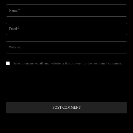
Comment:
Na
Ema
Web
Save my name, email, and website in this browser for the next time I comment.
Alt