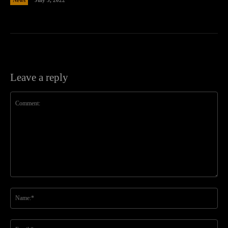
Leave a reply
Comment:
Na
Ema