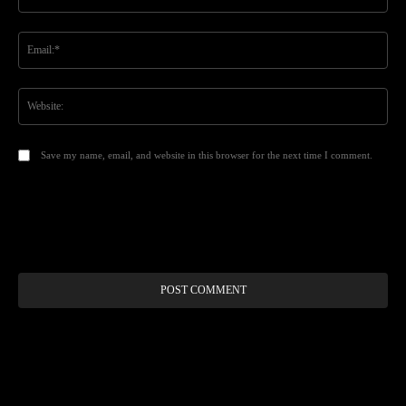
Ema
Web
Save my name, email, and website in this browser for the next time I comment.
Alt