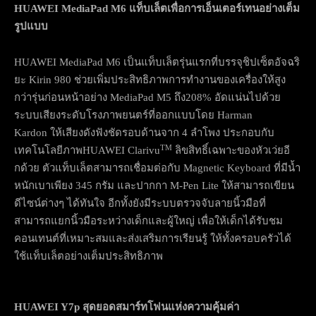
HUAWEI MediaPad M
6 แท็บเล็ตเพื่อการเอ็นเตอร์เทนอย่างเต็ม
รูปแบบ
HUAWEI MediaPad M6 เป็นแท็บเล็ตรุ่นแรกที่บรรจุชิปเซ็ตอัจฉริ
ยะ Kirin 980 ช่วยเพิ่มประสิทธิภาพการทำงานของเครื่องให้สูง
กว่ารุ่นก่อนหน้าอย่าง MediaPad M5 ถึง208% อัดแน่นไปด้วย
ระบบเสียงระดับโรงภาพยนตร์ที่ออกแบบโดย Harman
Kardon ให้เสียงดังฟังชัดรอบด้านจาก 4 ลำโพง ประกอบกับ
TM
เทคโนโลยีภาพHUAWEI Clarivu
ลิขสิทธิ์เฉพาะของหัวเว่ยอี
กด้วย ตัวแท็บเล็ตสามารถเชื่อมต่อกับ Magnetic Keyboard ที่มีน้ำ
หนักเบาเพียง 345 กรัม และปากกา M-Pen Lite ให้สามารถเขียน
ดีไซน์ต่างๆ ได้ทันใจ อีกทั้งยังมีระบบตรวจจับลายนิ้วมือที่
สามารถแยกนิ้วมือระหว่างเด็กและผู้ใหญ่ เพื่อให้เด็กได้รับชม
คอนเทนต์ที่เหมาะสมและส่งเสริมการเรียนรู้ ให้ทั้งครอบครัวได้
ใช้แท็บเล็ตอย่างเต็มประสิทธิภาพ
HUAWEI Y
7
p
สุดยอดสมาร์ทโฟนแห่งความคุ้มค่า