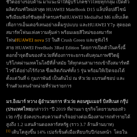
ชีวิตอย่างรอบด้าน มาแนะนำให้ผู้บริโภคชาวไทยทุกกลุ่ม เปิดตัว
ผลิตภัณฑ์ใหม่ล่าสุด HUAWEI MateBook D15 แล็ปท็อปดีไซน์
พรีเมียมฟังก์ชันสุดล้ำครบครันHUAWEI MediaPad M6 แท็บเล็ต
เพื่อการเอ็นเตอร์เทนอย่างเต็มรูปแบบ และHUAWEI Y7p สุดยอด
สมาร์ทโฟนแห่งความคุ้มค่า พร้อมเผยสีใหม่ของสมาร์ท
โฟน
HUAWEI nova
5T ในสี Crush Green และหูฟังไร้
สาย HUAWEI FreeBuds 3Red Edition โดยการเปิดตัวในครั้งนี้
ตอกย้ำจุดยืนของหัวเว่ยที่ต้องการจะยกระดับคุณภาพชีวิตผู้
บริโภคผ่านเทคโนโลยีที่ล้ำสมัย ให้ทุกคนสามารถเข้าถึงสมาร์ทดี
ไวซ์ได้อย่างไร้กังวล ซึ่งผลิตภัณฑ์ทั้ง 5 รุ่น พร้อมให้เปิดจองได้
ตั้งแต่วันที่ 6 กุมภาพันธ์ เป็นต้นไป ณ หัวเว่ย แบรนด์ชอป และ
ร้านตัวแทนจำหน่ายที่ร่วมรายการ
มร.อิงมาร์ หวาง ผู้อำนวยการ หัวเว่ย คอนซูมเมอร์ บิสสิเนส กรุ๊ป
(ประเทศไทย)
กล่าวว่า “ปี 2019 ที่ผ่านมา ธุรกิจโดยรวมของหัว
เว่ย กรุ๊ป ยังคงประสบความสำเร็จอย่างต่อเนื่องสามารถทำรายได้
สูงถึง 1.2 แสนล้านดอลลาร์สหรัฐ (ราว 3.7 ล้านล้านบาท)
[1]
เติบโตสูงขึ้น 14% เปอร์เซ็นต์เมื่อเทียบกับปีก่อนหน้า โดยใน