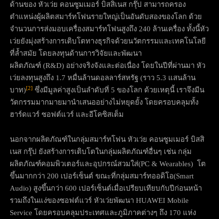
ด้านของ หัวเว่ย คอนซูมเมอร์ บิสสิเนส กรุ๊ป สามารถครอง
ตำแหน่งผู้ผลิตสมาร์ทโฟนรายใหญ่เป็นอันดับสองของโลก ด้วย
จำนวนการส่งมอบเครื่องสมาร์ทโฟนสูงถึง 240 ล้านเครื่อง ทั้งนี้หัว
เว่ยยังมุ่งสร้างการเติบโตทางธุรกิจด้วยนวัตกรรมและเทคโนโลยี
ที่ล้ำสมัย โดยลงทุนด้านการวิจัยและพัฒนา
ผลิตภัณฑ์ (R&D) อย่างจริงจังและต่อเนื่อง โดยในปีที่ผ่านมา หัว
เว่ยลงทุนสูงถึง 1.7 หมื่นล้านดอลลาร์สหรัฐ (ราว 5.3 แสนล้าน
[2]
บาท)
ซึ่งมีมูลค่าสูงเป็นลำดับที่ 5 ของโลก ด้วยเหตุนี้ เราจึงมีน
วัตกรรมมากมายมานำเสนออย่างไม่หยุดยั้ง โดยครอบคลุมทั้ง
ฮาร์ดแวร์ ซอฟต์แวร์ และอีโคซิสเต็ม
นอกจากผลิตภัณฑ์ในกลุ่มสมาร์ทโฟน หัวเว่ย คอนซูมเมอร์ บิสสิ
เนส กรุ๊ป ยังสร้างการเติบโตในกลุ่มผลิตภัณฑ์อื่นๆ เช่น กลุ่ม
ผลิตภัณฑ์คอมพิวเตอร์และอุปกรณ์สวมใส่(PC & Wearables) โต
ขึ้นมากกว่า 200 เปอร์เซ็นต์ ขณะที่กลุ่มสมาร์ทออดิโอ(Smart
Audio) สูงขึ้นกว่า 600 เปอร์เซ็นต์เมื่อเปรียบเทียบกับปีก่อนหน้า
รวมถึงในแง่ของซอฟต์แวร์ หัวเว่ยพัฒนา HUAWEI Mobile
Service โดยครอบคลุมประเทศและภูมิภาคต่างๆ ถึง 170 แห่ง