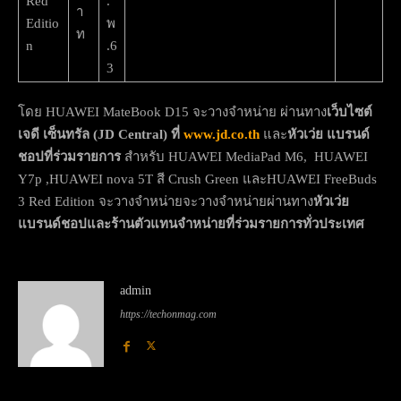
Red
.
า
Editio
พ
ท
n
.6
3
โดย HUAWEI MateBook D15 จะวางจำหน่าย ผ่านทาง
เว็บไซต์
เจดี เซ็นทรัล (
JD Central)
ที่
www.jd.co.th
และ
หัวเว่ย แบรนด์
ชอปที่ร่วมรายการ
สำหรับ HUAWEI MediaPad M6, HUAWEI
Y7p ,HUAWEI nova 5T สี Crush Green และHUAWEI FreeBuds
3 Red Edition จะวางจำหน่ายจะวางจำหน่ายผ่านทาง
หัวเว่ย
แบรนด์ชอปและร้านตัวแทนจำหน่ายที่ร่วมรายการทั่วประเทศ
admin
https://techonmag.com