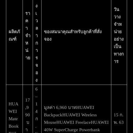
ง
วัน
รา
เ
วาง
ค
ว
จำห
า
ล
ผลิตภั
ของสมนาคุณสำหรับลูกค้าที่สั่ง
น่าย
จำ
า
ณฑ์
จอง
อย่าง
ห
ก
เป็น
น่
า
ทางก
าย
ร
าร
จ
อ
ง
6
–
17
HUA
1
,9
มูลค่า 6,960 บาทHUAWEI
WEI
4
90
BackpackHUAWEI Wireless
15 ก.
Mate
ก
บ
MouseHUAWEI FreelaceHUAWEI
พ. 63
Book
.
า
40W SuperCharge Powerbank