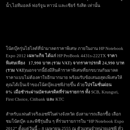
น้ำ,ไอทีมอลล์ ฟอร์จูน ทาวน์ และเซียร์ รังสิต เท่านั้น
โน้ตบุ๊ครุ่นไฮไลต์ที่
นำมาลดราคาพิเศษ ภายในงาน HP Notebook
Expo 2012
เฉพาะกิจ
ได้แก่
HP ProBook 4431s-222TX
ราคา
พิเศษเพียง 17,990 บาท (รวม VAT) จากราคาปรกติ 24,990 บาท
(รวม VAT)
นอกจากนี้ยังมีสินค้าราคาพิ
เศษที่ยกขบวนกันมาลด
ราคาแบบไม่
ต้องคาใจอีกมากมาย พร้อมรับข้อเสนอสุดเพิเศษให้
คุ
ณได้เป็นเจ้าของโน้ตบุ๊คเอชพีง่
ายขึ้น ด้วย
โปรโมชั่นผ่อน
0
% เมื่อชำระผ่านบัตรเครดิตที่ร่
วมรายการ ทั้ง
SCB, Krungsri,
First Choice, Citibank
และ
KTC
สำหรับแฟนตัวจริงเอชพีในต่างจั
งหวัด ยังสามารถเลือกซื้อ เลือก
ชมโน้ตบุ๊ค และพีซีรุ่นอื่น ๆ ที่ร่วมรายการใน “HP Notebook Expo
2012” ตั้งแต่วันนี้ – 8 เมษายน 2555 ณ ตัวแทนจำหน่ายเอชพี ทั่ว