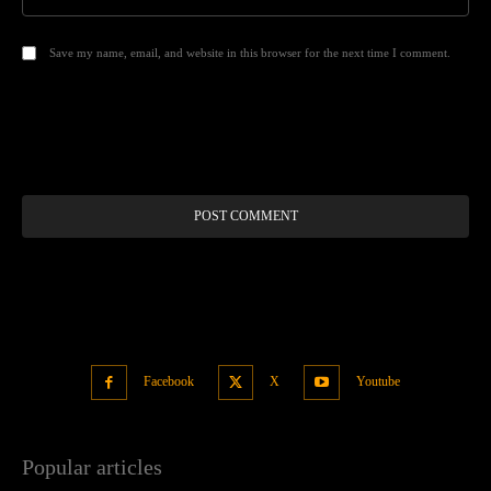
Save my name, email, and website in this browser for the next time I comment.
Alt
Facebook
X
Youtube
Popular articles