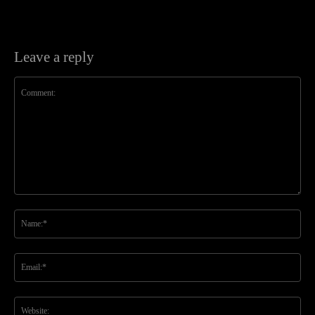
Leave a reply
Comment:
Na
Ema
Web