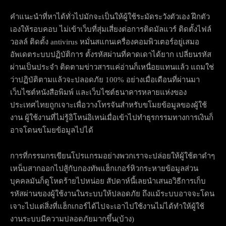
คำแนะนำที่หาได้ทั่วไปมักจะเป็นให้ผู้ใช้ระมัดระวังตัวเอง ฝึกตัว
เองให้รอบคอบ ไม่เข้าเว็บที่สุ่มเสี่ยงต่อการติดมัลแวร์ ติดตั้งไฟล์
วอลล์ ติดตั้ง antivirus หมั่นสแกนเครื่องคอมพิวเตอร์อยู่เสมอ
อัพเดตระบบปฏิบัติการ ตั้งรหัสผ่านที่คาดเดาได้ยาก เปลี่ยนรหัส
ผ่านเป็นประจำ ติดตามข่าวสารแค่อ่านก็เหนื่อยแทนแล้ว แถมใช่
ว่าปฏิบัติตามแล้วจะปลอดภัย 100% อย่างเมื่อเดือนที่ผ่านมา
เว็บไซต์หนังสือพิมพ์ และเว็บไซต์ธนาคารหลายแห่งของ
ประเทศไทยถูกเจาะเพื่อวางโทรจันสำหรับขโมยข้อมูลของผู้ใช้
งาน ผู้ใช้งานที่ไม่รู้อิโหน่อิเหน่เมื่อเข้าไปทำธุรกรรมทางการเงินก็
อาจโดนขโมยข้อมูลไปได้
การที่กรรมกรเขียนโปรแกรมอย่างพวกเราจะปล่อยให้ผู้ใช้ตาดำๆ
เหน็บสากออกไปสู้กับกองทัพแฮ็กเกอร์หิวกระหายข้อมูลส่วน
บุคคลมันก็ดูโหดร้ายไปหน่อย สัปดาห์นี้เลยนำเสนอวิธีการเก็บ
รหัสผ่านของผู้ใช้งานในระบบให้ปลอดภัย ถึงแม้ระบบอาจจะโดน
เจาะไปแต่สิ่งที่แฮ็กเกอร์ได้ไปจะเอาไปใช้งานไม่ได้ทำให้ผู้ใช้
งานระบบมีความปลอดภัยมากขึ้น(บ้าง)