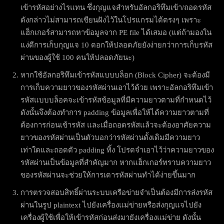
เข้ารหัสอย่างไรแทน ซึ่งกุญแจสำหรับอัลกอริทึมเข้า/ถอดรหัส
ดังกล่าวไม่สามารถเขียนฝังไว้ในโปรแกรมได้ตรงๆ เพราะ
แฮ็กเกอร์สามารถหาข้อมูลจาก PE file ได้เสมอ (แต่ถ้ามองใน
แง่ดีการเก็บกุญแจ 10 ดอกให้ปลอดภัยยังง่ายกว่าการเก็บรหัส
ผ่านของผู้ใช้ 100 คนให้ปลอดภัยนะ)
หากใช้อัลกอริทึมเข้ารหัสแบบบล็อก (Block Cipher) จะต้องมี
การเก็บความยาวของรหัสผ่านเอาไว้ด้วย เพราะอัลกอริทึมเข้า
รหัสแบบบล็อคจะเข้ารหัสข้อมูลที่มีความยาวตามที่กำหนดไว้
ดังนั้นจึงต้องทำการ padding ข้อมูลเพื่อให้ได้ความยาวตามที่
ต้องการก่อนเข้ารหัส และเมื่อถอดรหัสแล้วจะต้องอาศัยความ
ยาวของรหัสผ่านเป็นตัวบอกว่ารหัสผ่านดั้งเดิมมีความยาว
เท่าใดและถอดตัว padding ทิ้ง โปรดจำเอาไว้ว่าความยาวของ
รหัสผ่านเป็นข้อมูลที่สำคัญมาก หากแฮ็กเกอร์ทราบความยาว
ของรหัสผ่านจะช่วยให้การเดารหัสผ่านทำได้ง่ายขึ้นมาก
การตรวจสอบสิทธิ์ผ่านระบบเครือข่ายจำเป็นต้องมีการส่งรหัส
ผ่านในรูป plaintext ไปยังเครื่องแม่ข่ายหรือส่งกุญแจไปยัง
เครื่องผู้ใช้เพื่อให้เข้ารหัสก่อนส่งมายังเครื่องแม่ข่าย ดังนั้น