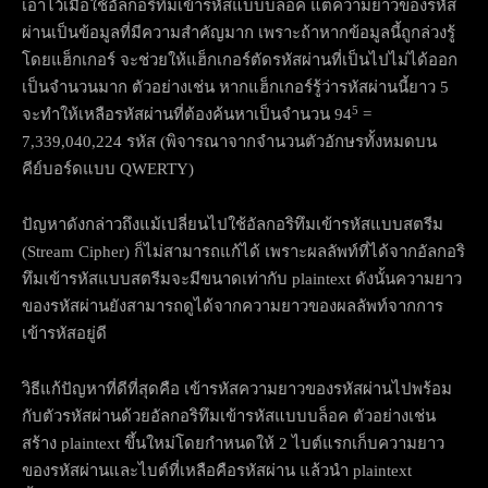
เอาไว้เมื่อใช้อัลกอริทึมเข้ารหัสแบบบล็อค แต่ความยาวของรหัส
ผ่านเป็นข้อมูลที่มีความสำคัญมาก เพราะถ้าหากข้อมูลนี้ถูกล่วงรู้
โดยแฮ็กเกอร์ จะช่วยให้แฮ็กเกอร์ตัดรหัสผ่านที่เป็นไปไม่ได้ออก
เป็นจำนวนมาก ตัวอย่างเช่น หากแฮ็กเกอร์รู้ว่ารหัสผ่านนี้ยาว 5
5
จะทำให้เหลือรหัสผ่านที่ต้องค้นหาเป็นจำนวน 94
=
7,339,040,224 รหัส (พิจารณาจากจำนวนตัวอักษรทั้งหมดบน
คีย์บอร์ดแบบ QWERTY)
ปัญหาดังกล่าวถึงแม้เปลี่ยนไปใช้อัลกอริทึมเข้ารหัสแบบสตรีม
(Stream Cipher) ก็ไม่สามารถแก้ได้ เพราะผลลัพท์ที่ได้จากอัลกอริ
ทึมเข้ารหัสแบบสตรีมจะมีขนาดเท่ากับ plaintext ดังนั้นความยาว
ของรหัสผ่านยังสามารถดูได้จากความยาวของผลลัพท์จากการ
เข้ารหัสอยู่ดี
วิธีแก้ปัญหาที่ดีที่สุดคือ เข้ารหัสความยาวของรหัสผ่านไปพร้อม
กับตัวรหัสผ่านด้วยอัลกอริทึมเข้ารหัสแบบบล็อค ตัวอย่างเช่น
สร้าง plaintext ขึ้นใหม่โดยกำหนดให้ 2 ไบต์แรกเก็บความยาว
ของรหัสผ่านและไบต์ที่เหลือคือรหัสผ่าน แล้วนำ plaintext