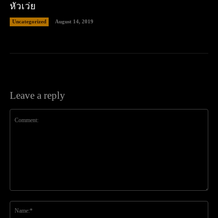
หัวเว่ย
Uncategorized
August 14, 2019
Leave a reply
Comment:
Na