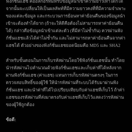
ฟังก์ชั่นแฮช คืออัลกอริทึมที่รับข้อมูลนำเข้าความยาวเท่าใดก็ได้
จากนั้นจะเปลี่ยนให้เป็นผลลัพท์ที่มีความยาวคงที่ที่มีความจำเพาะ
ของแต่ละข้อมูล และกระบวนการย้อนหาค่าย้อนคืนของข้อมูลนำ
เข้าจะต้องทำได้ยาก (ถ้าจะให้ดีคือต้องไม่สามารถหาค่าย้อนคืน
ได้) กล่าวคือข้อมูลนำเข้าแต่ละตัว (ที่มีค่าไม่ซ้ำกัน) ควรผ่านฟัง
ก์ชั่นแฮชแล้วได้ค่าไม่ซ้ำกัน และไม่สามารถหาค่าย้อนคืนจากค่า
แฮชได้ ตัวอย่างของฟังก์ชั่นแฮชยอดนิยมคือ MD5 และ SHA2
สำหรับขั้นตอนในการเก็บรหัสผ่านโดยใช้ฟังก์ชั่นแฮชนั้น ทำโดย
นำรหัสผ่านไปคำนวณด้วยฟังก์ชั่นแฮชและเก็บค่าที่ได้หลังจาก
ผ่านฟังก์ชั่นแฮช (ค่าแฮช) แทนการเก็บรหัสผ่านตรงๆ ในการ
ตรวจสอบสิทธิ์ของผู้ใช้ ให้นำรหัสผ่านที่ระบบได้รับมาผ่านฟัง
ก์ชั่นแฮช และนำค่าที่ได้ไปเปรียบเทียบกับค่าแฮชที่เก็บไว้ ถ้าค่า
แฮชของรหัสผ่านที่ส่งมาตรงกับค่าแฮชที่เก็บไว้แสดงว่ารหัสผ่าน
ของผู้ใช้ถูกต้อง
ข้อดี: