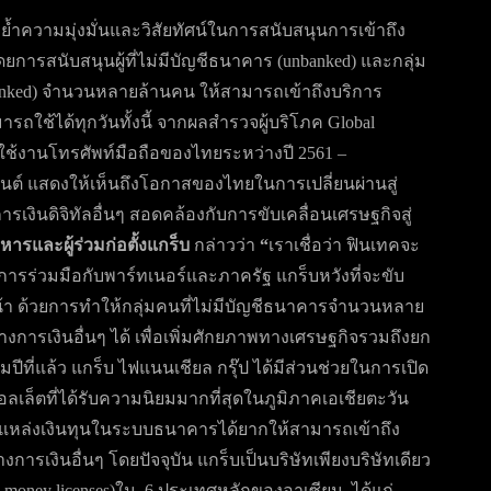
ย้ำความมุ่งมั่นและวิสัยทัศน์ในการสนับสนุนการเข้าถึง
ารสนับสนุนผู้ที่ไม่มีบัญชีธนาคาร (unbanked)
และกลุ่ม
nked)
จำนวนหลายล้านคน ให้สามารถเข้าถึงบริการ
ถใช้ได้ทุกวันทั้งนี้ จากผลสำรวจผู้บริโภค Global
้ใช้งานโทรศัพท์มือถือของไทยระหว่างปี 2561 –
ซ็นต์ แสดงให้เห็นถึงโอกาสของไทยในการเปลี่ยนผ่านสู่
ารเงินดิจิทัลอื่นๆ สอดคล้องกับการขับเคลื่อนเศรษฐกิจสู่
หารและผู้ร่วมก่อตั้งแกร็บ
กล่าวว่า
“
เราเชื่อว่า ฟินเทคจะ
การร่วมมือกับพาร์ทเนอร์และภาครัฐ แกร็บหวังที่จะขับ
หน้า ด้วยการทำให้กลุ่มคนที่ไม่มีบัญชีธนาคารจำนวนหลาย
การเงินอื่นๆ ได้ เพื่อเพิ่มศักยภาพทางเศรษฐกิจรวมถึงยก
คมปีที่แล้ว แกร็บ ไฟแนนเชียล กรุ๊ป ได้มีส่วนช่วยในการเปิด
อลเล็ตที่ได้รับความนิยมมากที่สุดในภูมิภาคเอเชียตะวัน
้าถึงแหล่งเงินทุนในระบบธนาคารได้ยากให้สามารถเข้าถึง
างการเงินอื่นๆ โดยปัจจุบัน แกร็บเป็นบริษัทเพียงบริษัทเดียว
-money licenses)ใน 6 ประเทศหลักของอาเซียน ได้แก่