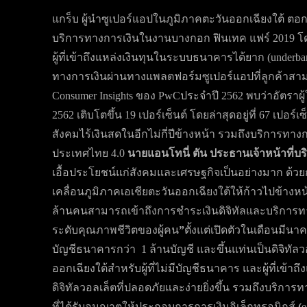
แกร็บ ผู้นำซูเปอร์แอปในภูมิภาคตะวันออกเฉียงใต้ ตอก
บริการทางการเงินในงานบางกอก ฟินเทค แฟร์ 2019 โดยก
ผู้ที่เข้าถึงแหล่งเงินทุนในระบบธนาคารได้ยาก (underba
ทางการเงินผ่านทางแพลตฟอร์มซูเปอร์แอปที่ลูกค้าสามาร
Consumer Insights
ของ PwCประจำปี 2562
พบว่าอัตราผู
2562
เติบโตขึ้น
19 เปอร์เซ็นต์ โดยล่าสุดอยู่ที่ 67
เปอร์เ
สังคมไร้เงินสดในอีกไม่กี่ปีข้างหน้า รวมถึงบริการทางก
ประเทศไทย 4.0
นายแอนโทนี่ ตัน ประธานเจ้าหน้าที่บริ
เอื้อประโยชน์แก่สังคมและเศรษฐกิจเป็นอย่างมาก ด้วย
เคลื่อนภูมิภาคเอเชียตะวันออกเฉียงใต้ให้ก้าวไปข้าง
ล้านคนสามารถเข้าถึงการชำระเงินดิจิทัลและบริการทาง
ระดับคุณภาพชีวิตของผู้คน
”
ตั้งแต่เปิดตัวในเดือนมีนา
บัญชีธนาคารกว่า 1 ล้านบัญชี และขึ้นแท่นเป็นดิจิทัลว
ออกเฉียงใต้สำหรับผู้ที่ไม่มีบัญชีธนาคาร และผู้ที่เข
ดิจิทัลวอลเล็ตที่ปลอดภัยและง่ายยิ่งขึ้น รวมถึงบริการท
ที่ได้รับอนุญาตให้ประกอบการการเงินอิเล็กทรอนิกส์
(
e