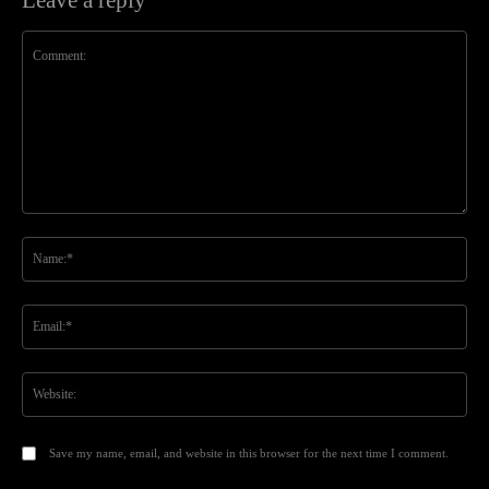
Comment:
Na
Ema
Web
Save my name, email, and website in this browser for the next time I comment.