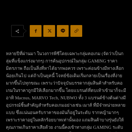
หลายปีที่ผ่านมา ในวงการพีซีโดยเฉพาะกลุ่มคอเกม (จัดว่าเป็นก
ลุ่มที่แข็งแกร่งมากๆ) การค้นอุปกรณ์ในกลุ่ม GAMING ราคา
มิตรภาพ ถือเป็นสิ่งที่หาได้ยากพอควร เพราะค่อนข้างมีทางเลือก
น้อยเกินไป แต่ถ้าเป็นยุคนี้ โจทย์ข้อเดิมเริ่มกลายเป็นเรื่องที่ง่าย
มากขึ้นไปทุกขณะ เพราะว่าปัจจุบันบรรดากลุ่มสินค้าสำหรับคอ
เกมในราคาถูกมีให้เลือกมากขึ้น โดยแบรนด์ที่ตบเท้าเข้ามาก็จะมี
อาทิ Macnus, MARVO Tech, NUBWO ทั้ง 3 แบรนด์ข้างต้นต่างมี
อุปกรณ์ชิ้นสำคัญสำหรับคอเกมอย่างเช่น เมาส์ ที่มีจำหน่ายหลาย
แบบ ซึ่งแน่นอนครับราคาของมันก็อยู่ในระดับ รากหญ้ามากๆ
เพราะราคาอยู่ในหลักร้อยบาทเท่านั้นเอง แถมสินค้าบางรุ่นยังให้
คุณภาพเกินราคาเสียด้วย งานนี้คงเข้าทางกลุ่ม GAMING ระดับ