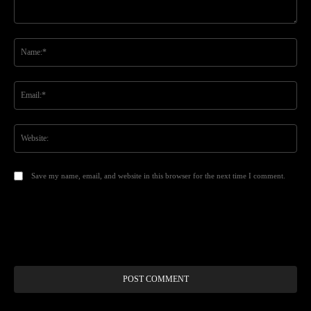
Comment:
Na
Ema
Web
Save my name, email, and website in this browser for the next time I comment.
Alt