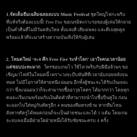
1.จัดเต็มธีมเฉลิมฉลองแบบ Music Festival
ชุดใหญ่ไฟกะพริบ
ที่แท้จริงต้องแบบนี้! Free Fire ขอเนรมิตเกาะรอของผู้เล่นให้กลาย
เป็นค่ำคืนที่ไม่มีวันหลับใหล ทั้งแสงสี เสียงเพลง และดีเจสุดคูล
พร้อมแล้วที่จะมาสร้างความบันเทิงให้กับผู้เล่น
2.
โหมดใหม่
‘4v4
ศึก
Free Fire
ระห่ำโลก
’
เอาใจคนเวลาน้อย
แต่ชอบปะทะมาก
ใครชอบเกมไว ใช้ไหวพริบกับฝีมือล้วนๆ ขอ
เชิญมาไฟท์ในโหมดนี้ เพราะวงจะบีบทันทีที่เวลานับถอยหลังจน
หมด ไม่มีโอกาสให้สายหนีแน่นอน อีกทั้งผู้ชนะจะได้รับเงินเยอะ
กว่า ซึ่งแน่นอนว่าก็จะสามารถซื้ออาวุธโหดๆ ได้มากกว่า โดยทุก
คนจะเริ่มเกมพร้อมกับเงินติดตัวที่สามารถนำไปซื้อปืนคู่ใจ ก่อน
จะออกไปใส่หมู่กับศัตรูอีก 4 คนของทีมตรงข้าม หากทีมไหน
สังหารศัตรูได้หมดก่อนก็จะเป็นฝ่ายชนะและได้ 1 แต้ม โดยเกม
จะจบลงเมื่อมีฝ่ายใดฝ่ายหนึ่งได้รับชัยชนะครบ 4 ครั้ง