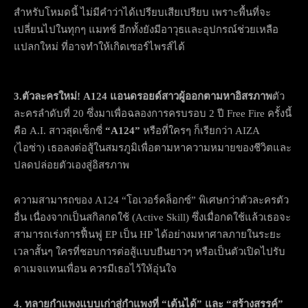
สำหรับโหมดนี้ ไม่มีคำว่าได้เปรียบเสียเปรียบ เพราะพื้นที่จะ
เปลี่ยนไปในทุกๆ แมทช์ อีกทั้งยังมีอาวุธและอุปกรณ์ช่วยเหลือ
แปลกใหม่ ที่อาจทำให้เกิดเซอร์ไพรส์ได้
3.ตัวละครใหม่! A124 แอนดรอยด์สาวผู้ออกตามหาอิสรภาพ
ตัว
ละครลำดับที่ 20 ซึ่งมาเพื่อฉลองการครบรอบ 2 ปี Free Fire ครั้งนี้
คือ A.I. สาวสุดเซ็กซี่
“A124”
หรือที่ใครๆ ก็เรียกว่า AIZA
(ไอซ่า) เธอลงต่อสู้ในสมรภูมิเพื่อตามหาความหมายของชีวิตและ
ปลดปล่อยตัวเองสู่อิสรภาพ
ความสามารถของ A124 “โอเวอร์คล็อกซ์” พิเศษกว่าตัวละครตัว
อื่น เนื่องจากเป็นสกิลกดใช้ (Active Skill) ซึ่งเมื่อกดใช้แล้วเธอจะ
สามารถเร่งการฟื้นฟู EP เป็น HP ได้อย่างมหาศาลภายในระยะ
เวลาสั้นๆ ใครที่ชอบการต่อสู้แบบยืนยาวๆ หรือเป็นตัวเปิดไปรับ
ดาเมจแทนเพื่อน ควรมีเธอไว้ให้อุ่นใจ
4. ทลายกำแพงแบบเก่าสู่กำแพงที่ “เต้นได้” และ “สร้างสรรค์”