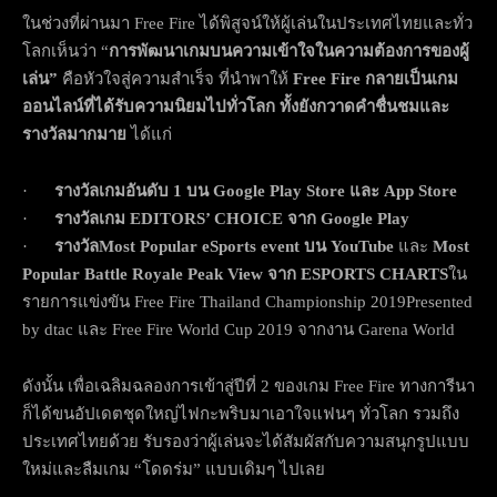
ในช่วงที่ผ่านมา Free Fire ได้พิสูจน์ให้ผู้เล่นในประเทศไทยและทั่ว
โลกเห็นว่า “
การพัฒนาเกมบนความเข้าใจในความต้องการของผู้
เล่น”
คือหัวใจสู่ความสำเร็จ ที่นำพาให้
Free Fire กลายเป็นเกม
ออนไลน์ที่ได้รับความนิยมไปทั่วโลก ทั้งยังกวาดคำชื่นชมและ
รางวัลมากมาย
ได้แก่
·
รางวัลเกมอันดับ 1 บน Google Play Store และ App Store
·
รางวัลเกม EDITORS’ CHOICE จาก Google Play
·
รางวัลMost Popular eSports event บน YouTube
และ
Most
Popular Battle Royale Peak View จาก ESPORTS CHARTS
ใน
รายการแข่งขัน Free Fire Thailand Championship 2019Presented
by dtac และ Free Fire World Cup 2019 จากงาน Garena World
ดังนั้น เพื่อเฉลิมฉลองการเข้าสู่ปีที่ 2 ของเกม Free Fire ทางการีนา
ก็ได้ขนอัปเดตชุดใหญ่ไฟกะพริบมาเอาใจแฟนๆ ทั่วโลก รวมถึง
ประเทศไทยด้วย รับรองว่าผู้เล่นจะได้สัมผัสกับความสนุกรูปแบบ
ใหม่และลืมเกม “โดดร่ม” แบบเดิมๆ ไปเลย