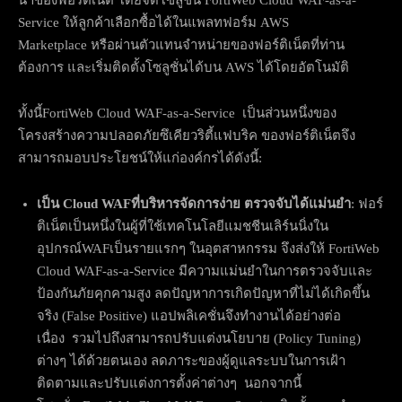
นำของฟอร์ติเน็ต โดยจัดโซลูชั่น FortiWeb Cloud WAF-as-a-
Service ให้ลูกค้าเลือกซื้อได้ในแพลทฟอร์ม AWS
Marketplace หรือผ่านตัวแทนจำหน่ายของฟอร์ติเน็ตที่ท่าน
ต้องการ และเริ่มติดตั้งโซลูชั่นได้บน AWS ได้โดยอัตโนมัติ
ทั้งนี้FortiWeb Cloud WAF-as-a-Service เป็นส่วนหนึ่งของ
โครงสร้างความปลอดภัยซึเคียวริตี้แฟบริค ของฟอร์ติเน็ตจึง
สามารถมอบประโยชน์ให้แก่องค์กรได้ดังนี้:
เป็น
Cloud WAF
ที่บริหารจัดการง่าย ตรวจจับได้แม่นยำ
: ฟอร์
ติเน็ตเป็นหนึ่งในผู้ที่ใช้เทคโนโลยีแมชชีนเลิร์นนิ่งใน
อุปกรณ์WAFเป็นรายแรกๆ ในอุตสาหกรรม จึงส่งให้ FortiWeb
Cloud WAF-as-a-Service มีความแม่นยำในการตรวจจับและ
ป้องกันภัยคุกคามสูง ลดปัญหาการเกิดปัญหาที่ไม่ได้เกิดขึ้น
จริง (False Positive) แอปพลิเคชั่นจึงทำงานได้อย่างต่อ
เนื่อง รวมไปถึงสามารถปรับแต่งนโยบาย (Policy Tuning)
ต่างๆ ได้ด้วยตนเอง ลดภาระของผู้ดูแลระบบในการเฝ้า
ติดตามและปรับแต่งการตั้งค่าต่างๆ นอกจากนี้