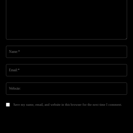
Comment:
Na
Ema
Web
Save my name, email, and website in this browser for the next time I comment.