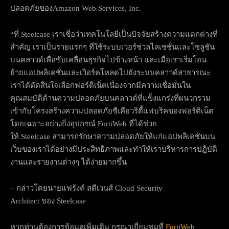
ปลอดภัยของAmazon Web Services, Inc.
“ที่ Steelcase เราเชื่อว่าเทคโนโลยีเป็นปัจจัยสร้างความแตกต่างที่
สำคัญ เราเป็นรายแรกๆ ที่ใช้ระบบเวอร์ช่วลไลเซชั่นและโซลูชัน
บนคลาวด์เพื่อขับเคลื่อนธุรกิจไปข้างหน้า และเมื่อเราเริ่มโอน
ย้ายแอปพลิเคชั่นและเวิอร์คโหลดไปยังระบบคลาวด์สาธารณะ
เราได้ตัดสินใจเลือกฟอร์ติเน็ตเนื่องจากมีความเชื่อมั่นใน
คุณสมบัติด้านความปลอดภัยบนคลาวด์ที่แข็งแกร่งที่ผนวกรวม
เข้ากับโครงสร้างความปลอดภัยซีเคียวริตี้แฟบริคของฟอร์ติเน็ต
โดยเฉพาะอย่างยิ่งอุปกรณ์ FortiWeb ที่ได้ช่วย
ให้ Steelcase สามารถรักษาความปลอดภัยให้แก่แอปพลิเคชันบน
เว็บของเราได้อย่างมีประสิทธิภาพและทำให้เราบริหารการปฏิบัติ
งานและรายงานต่างๆ ได้ง่ายมากขึ้น
– กล่าวโดยนายแฟร้งค์ สตีเวนส์ Cloud Security
Architect ของ Steelcase
หากท่านต้องการข้อมูลเพิ่มเติม กรุณาเยี่ยมชมที่
FortiWeb