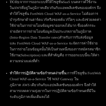
TCO)
:
จากการออกแบบที่ให้โซลูชั่นSaaS บนคลาวด์ใช้งาน
ในAWSที่อยู่ในภูมิภาคเดียวกันกับแอพพลิเคชันขององค์กร จึง
ทำให้โซลูชั่น FortiWeb Cloud WAF-as-a-Service ไม่ต้องการ
บำรุงรักษาด้านฮาร์ดแวร์หรือซอฟต์แวร์ใดๆ และยังช่วยลดค่า
ใช้จ่ายในการถ่ายโอนข้อมูลขาออกลงได้มาก ซึ่งองค์กรจะ
จ่ายอัตราการถ่ายโอนข้อมูลเป็นประเภทภายในภูมิภาค
(Intra-Region Data Transfer rates)สำหรับการรับส่งข้อมูล
และ FortiWeb Cloud WAF-as-a-Service จะจัดการค่าใช้จ่าย
ในการถ่ายโอนข้อมูลนั้นให้เป็นส่วนหนึ่งของการสมัครสมาชิก
ใช้งาน(Subscription) และที่สำคัญคือ การออกแบบนี้จะให้ค่า
ความหน่วงแฝงที่ต่ำ
ทำให้การปฏิบัติตามข้อกำหนดง่ายขึ้น:
การที่โซลูชั่น FortiWeb
Cloud WAF-as-a-Service ใช้ WAF Gateway ใน
ภูมิภาค AWS เดียวกันกับแอปพลิเคชันขององค์กร จึงทำให้
สามารถลดความยุ่งยากในการปฏิบัติตามข้อกำหนดที่มีใน
ระดับภูมิภาคเพิ่มเติมลงได้