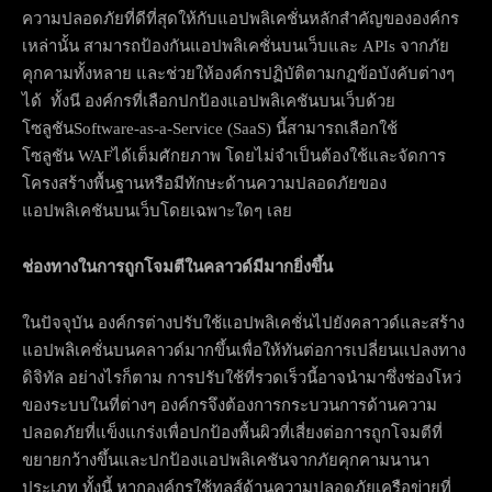
ความปลอดภัยที่ดีที่สุดให้กับแอปพลิเคชั่นหลักสำคัญขององค์กร
เหล่านั้น สามารถป้องกันแอปพลิเคชั่นบนเว็บและ APIs จากภัย
คุกคามทั้งหลาย และช่วยให้องค์กรปฏิบัติตามกฏข้อบังคับต่างๆ
ได้ ทั้งนี องค์กรที่เลือกปกป้องแอปพลิเคชันบนเว็บด้วย
โซลูชันSoftware-as-a-Service (SaaS) นี้สามารถเลือกใช้
โซลูชัน WAFได้เต็มศักยภาพ โดยไม่จำเป็นต้องใช้และจัดการ
โครงสร้างพื้นฐานหรือมีทักษะด้านความปลอดภัยของ
แอปพลิเคชันบนเว็บโดยเฉพาะใดๆ เลย
ช่องทางในการถูกโจมตีในคลาวด์มีมากยิ่งขึ้น
ในปัจจุบัน องค์กรต่างปรับใช้แอปพลิเคชั่นไปยังคลาวด์และสร้าง
แอปพลิเคชั่นบนคลาวด์มากขึ้นเพื่อให้ทันต่อการเปลี่ยนแปลงทาง
ดิจิทัล อย่างไรก็ตาม การปรับใช้ที่รวดเร็วนี้อาจนำมาซึ่งช่องโหว่
ของระบบในที่ต่างๆ องค์กรจึงต้องการกระบวนการด้านความ
ปลอดภัยที่แข็งแกร่งเพื่อปกป้องพื้นผิวที่เสี่ยงต่อการถูกโจมตีที่
ขยายกว้างขึ้นและปกป้องแอปพลิเคชันจากภัยคุกคามนานา
ประเภท ทั้งนี้ หากองค์กรใช้ทูลส์ด้านความปลอดภัยเครือข่ายที่