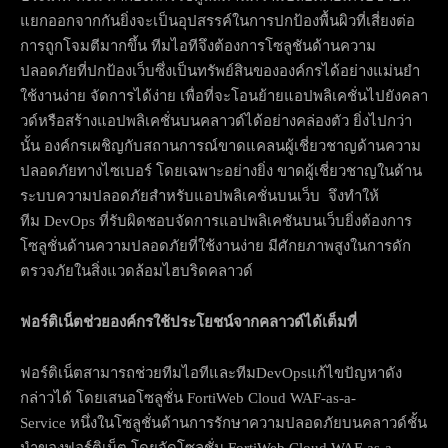
แยกออกจากกันยิ่งจะเป็นอุปสรรค์ในการปกป้องพื้นผิวที่เสี่ยงต่อ
การถูกโจมตีมากขึ้น ทีมไอทีจึงต้องการโซลูชันด้านความ
ปลอดภัยที่ปกป้องเว็บซึ่งเป็นทรัพย์สินขององค์กรได้อย่างแม่นยำ
ใช้งานง่าย จัดการได้ง่าย เพื่อที่จะโอนย้ายแอปพลิเคชั่นไปยังคลา
วด์หรือสร้างแอปพลิเคชั่นบนคลาวด์ได้อย่างคล่องตัว ยิ่งไปกว่า
นั้น องค์กรเผชิญกับสถานการณ์ขาดแคลนผู้เชี่ยวชาญด้านความ
ปลอดภัยทางไซเบอร์ โดยเฉพาะอย่างยิ่ง ขาดผู้เชี่ยวชาญในด้าน
ระบบความปลอดภัยสำหรับแอปพลิเคชั่นบนเว็บ จึงทำให้
ทีม DevOps ที่รับผิดชอบจัดการแอปพลิเคชันบนเว็บยิ่งต้องการ
โซลูชั่นด้านความปลอดภัยที่ใช้งานง่าย มีศักยภาพสูงในการดัก
ตรวจภัยในสิ่งแวดล้อมไฮบริดคลาวด์
ฟอร์ติเน็ตช่วยองค์กรใช้ประโยชน์จากคลาวด์ได้เต็มที่
ฟอร์ติเน็ตสามารถช่วยทีมไอทีและทีมDevOpsแก้ไขปัญหาดัง
กล่าวได้ โดยเสนอโซลูชั่น FortiWeb Cloud WAF-as-a-
Service หนึ่งในโซลูชั่นด้านการรักษาความปลอดภัยบนคลาวด์ชั้น