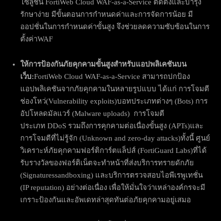
โซลูชั่น FortiWeb Cloud WAF-as-a-Service ติดตั้งและบำรุง
รักษาง่าย มีขั้นตอนการกำหนดค่าและการจัดการน้อย มี
ออปชั่นในการกำหนดค่าขั้นสูง จึงช่วยลดความซับซ้อนในการ
ตั้งค่าWAF
ให้การป้องกันภัยคุกคามขั้นสูงสำหรับแอปพลิเคชันบน
เว็บ:
FortiWeb Cloud WAF-as-a-Service สามารถปกป้อง
แอปพลิเคชันจากภัยคุกคามในหลายรูปแบบ ได้แก่ การโจมตี
ช่องโหว่(Vulnerability exploits)บอทประเภทต่างๆ (Bots) การ
อัปโหลดมัลแวร์ (Malware uploads) การโจมตี
ประเภท DDoS รวมถึงการคุกคามต่อเนื่องขั้นสูง (APTs)และ
การโจมตีที่ไม่รู้จัก (Unknown and zero-day attacks)ทั้งนี้ ศูนย์
วิเคราะห์ภัยคุกคามฟอร์ติการ์ตแล็ปส์ (FortiGuard Labs)ที่ได้
รับรางวัลของฟอร์ติเน็ตจะทำหน้าที่ส่งบริการทรายดักภัย
(Signaturessandboxing) และบริการตรวจสอบไอพีเรพูเทชั่น
(IP reputation) อย่างต่อเนื่อง เพื่อให้มั่นใจว่าเหล่าองค์กรจะมี
เกราะป้องกันและอัพเดทล่าสุดทันต่อภัยคุกคามอยู่เสมอ