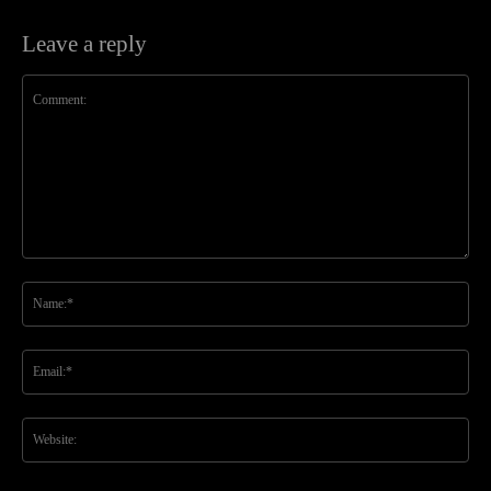
Leave a reply
Comment:
Na
Ema
Web