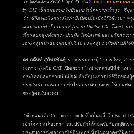
ให้ได้สัมผัสที่
SPACE by CAT
ชั้น
7
โรงภาพยนตร์ เอส เอฟ
by CAT
เป็นแพลตฟอร์มอินเทอร์เน็ตความเร็วสูง
ที่มุ
ว่า
“
ชีวิตจะเป็นอย่างไรถ้ามีเน็ตหมื่นเม็กไว้ใช้งาน
”
ชูจ
คอนเทนต์ทั่วโลกมากที่สุดจาก
Thailand IX
โดยนำเสนอต
ที่ครอบคลุมทั้งสาระ บันเทิง ไลฟ์สไตล์ และนวัตกรรม ม
เจาะกลุ่มเป้าหมายคนรุ่นใหม่ และกลุ่มอาชีพด้านดิจิทั
ดร.ดนันท์ สุภัทรพันธุ์
รองกรรมการผู้จัดการใหญ่ สาย
(มหาชน) หรือ CAT เปิดเผยว่า ในช่วงหลายปีที่ผ่านมา
กระโดดและกลายเป็นปัจจัยสำคัญในการใช้ชีวิตของผู้คน
ประสิทธิภาพเพิ่มมากขึ้นไปอีกระดับ ก็จะทำให้เกิดพั
ของผู้คนในสังคม
“ด้วยแนวคิด Customer Centric ซึ่งเป็นหนึ่งใน Brand D
เข้าใจความต้องการ และปรับตัวให้สอดรับกับพฤติกรรม
ประสบการณ์ของการใช้อินเทอร์เน็ตในอนาคตที่มีความเร