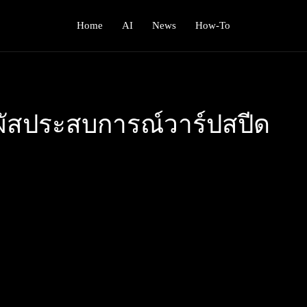
Home
AI
News
How-To
มผัสประสบการณ์วาร์ปสปีด
ก