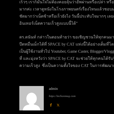
เร็วๆ เราก็มั่นใจไม่ต้องคอยลุ้นว่าอัพผ่านหรือเปล่า หร
มากค่ะ เวลาดูหนังในโรงภาพยนตร์เรื่องไหนแล้วชอบมา
ชัดมากว่าเน็ตช้าหรือเร็วยังไง วันนี้ประทับใจมากๆ เล
อินเทอร์เน็ตความเร็วสูงแบบนี้ได้”
ดร.ดนันท์ กล่าวในตอนท้ายว่า ขอเชิญชวนให้ทุกคนมา
ปีดหมื่นเม็กได้ที่ SPACE by CAT แห่งนี้ได้อย่างเต็มที่
เป็นผู้ใช้งานทั่วไป Youtuber, Game Caster, Blogger/Vlog
ที่ และมุ่งหวังว่า SPACE by CAT จะช่วยให้ทุกคนได้ร
ความเร็วสูง ซึ่งเป็นความตั้งใจของ CAT ในการพัฒนาเพ
admin
https://techonmag.com