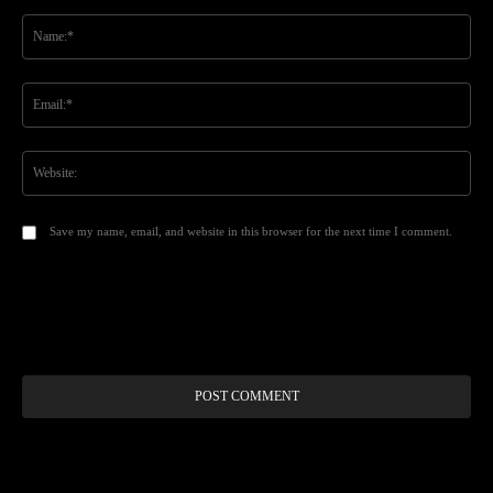
Comment:
Na
Ema
Web
Save my name, email, and website in this browser for the next time I comment.
Alt