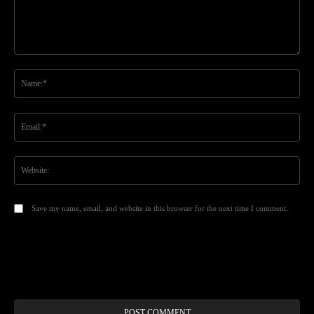
Comment:
Na
Ema
Web
Save my name, email, and website in this browser for the next time I comment.
Alt