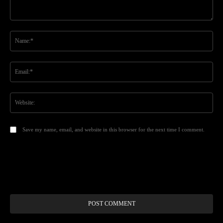
Comment:
Na
Ema
Web
Save my name, email, and website in this browser for the next time I comment.
Alt