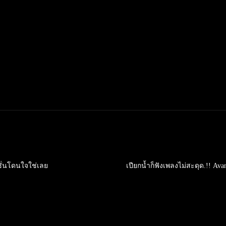
ั่นโดนใจใช่เลย
เปียกน้ำก็ฟังเพลงไม่สะดุด.!! Ava