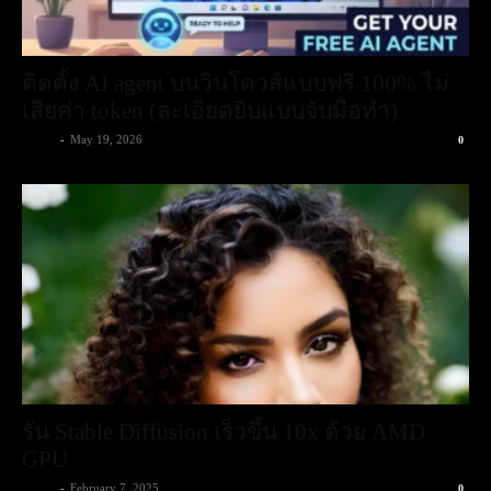
ติดตั้ง AI agent บนวินโดวส์แบบฟรี 100% ไม่
เสียค่า token (ละเอียดยิบแบบจับมือทำ)
admin
-
May 19, 2026
0
รัน Stable Diffusion เร็วขึ้น 10x ด้วย AMD
GPU
admin
-
February 7, 2025
0