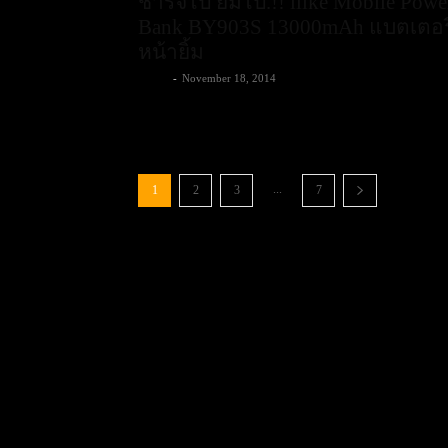
ชาร์จไป ยิ้มไป.!! ilike Mobile Powe
Bank BY903S 13000mAh แบตเตอร
หน้ายิ้ม
admin
-
November 18, 2014
...
1
2
3
7