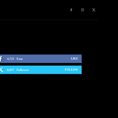
LIKE
4,725
Fans
FOLLOW
8,037
Followers