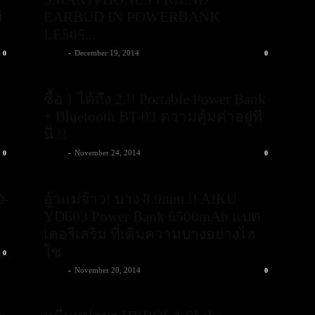
ี
EARBUD IN POWERBANK
LE505...
admin
-
December 19, 2014
0
0
U
ซื้อ 1 ได้ถึง 2.!! Portable Power Bank
+ Bluetooth BT-03 ความคุ้มค่าอยู่ที่
นี่.!!
admin
-
November 24, 2014
0
0
D-
อู้วแม่จ้าว! บาง 8.9mm.!! AIKU
YD603 Power Bank 6500mAh แบต
เตอรีเสริม ที่เติมความบางอย่างไฮ
โซ
0
admin
-
November 20, 2014
0