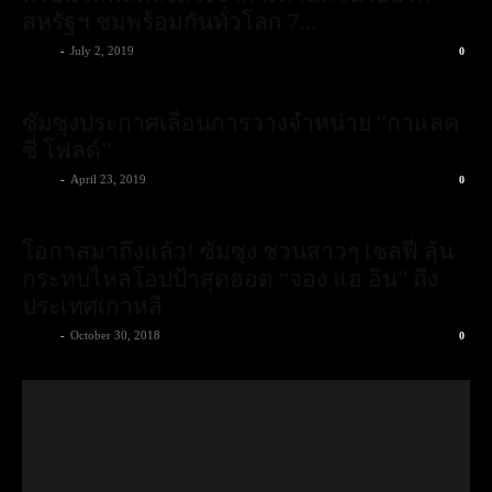
สหรัฐฯ ชมพร้อมกันทั่วโลก 7...
admin
-
July 2, 2019
0
ซัมซุงประกาศเลื่อนการวางจำหน่าย “กาแลค
ซี่ โฟลด์”
admin
-
April 23, 2019
0
โอกาสมาถึงแล้ว! ซัมซุง ชวนสาวๆ เซลฟี่ ลุ้น
กระทบไหล่โอปป้าสุดฮอต “จอง แฮ อิน” ถึง
ประเทศเกาหลี
admin
-
October 30, 2018
0
ซัมซุงเปิดจอง “กาแลคซี่ เอ 7” ตั้งแต่ 18 – 25
ตุลาคมนี้! พร้อมรับข้อเสนอสุดพิเศษมากมาย
admin
-
October 17, 2018
0