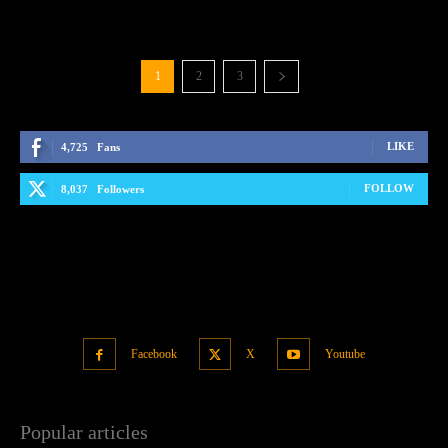
Facebook
X
Youtube
Popular articles
ล้างบางโปรแกรม Baidu แบบถอนรากถอนโคน
May 5, 2014
แฉวิธีแฮก Wi-Fi และวิธีป้องกัน
April 28, 2014
ข้อมูลหายไม่ต้องตกใจ! กู้คืนได้ ง่ายนิดเดียว (Power Data Recovery Free
Edition)
October 26, 2011
ตัดต่อภาพคนแบบเนียนๆ