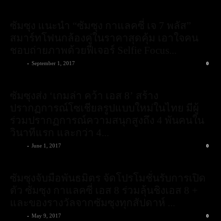
ปรากฏการณ์โซเชียลรูปแบบใหม่ในไทย มีผู้
ร่วมปรากฏการณ์ความสนุกสูงถึง 4 พันคนใน
วินาทีแรก และกว่า 4...
admin
-
June 1, 2017
0
ซัมซุงจับมือพันธมิตร จัดโปรโมชั่นรับการเปิด
ตัว ซัมซุง กาแลคซี่ เอส 8 ร่วมลุ้นชิงเอส 8 +
และของรางวัลจากซัมซุงทุกสัปดาห์ ...
admin
-
May 9, 2017
0
1
2
3
LIKE
4,725
Fans
FOLLOW
8,037
Followers