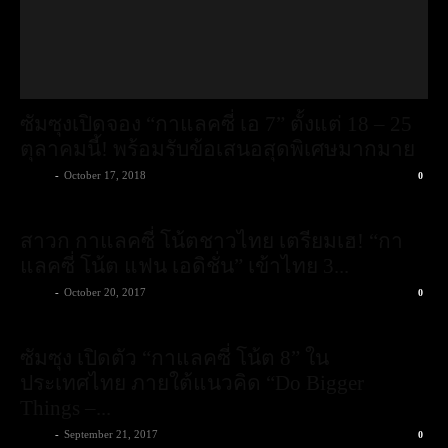
สาวก กาแลคซี่ โน้ตชาวไทย เตรียมเฮ! “กา
แลคซี่ โน้ต แฟน เอดิชั่น” เข้าไทย 3...
admin
-
October 20, 2017
0
ซัมซุง เปิดตัว “กาแลคซี่ โน้ต 8” ใน
ประเทศไทย ภายใต้แนวคิด “Do Bigger
Things –...
admin
-
September 21, 2017
0
ซัมซุง แนะนำ “ซัมซุง กาแลคซี่ เจ 7 พลัส”
สมาร์ทโฟนกล้องคู่ในราคาสุดคุ้ม เอาใจคน
ชอบถ่ายภาพด้วยฟีเจอร์ Selfie Focus...
admin
-
September 1, 2017
0
ซัมซุงส่ง ‘เกมล่า คว้า เอส 8’ สร้าง