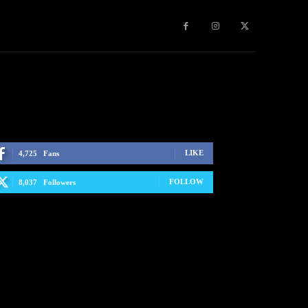
LIKE
4,725
Fans
FOLLOW
8,037
Followers