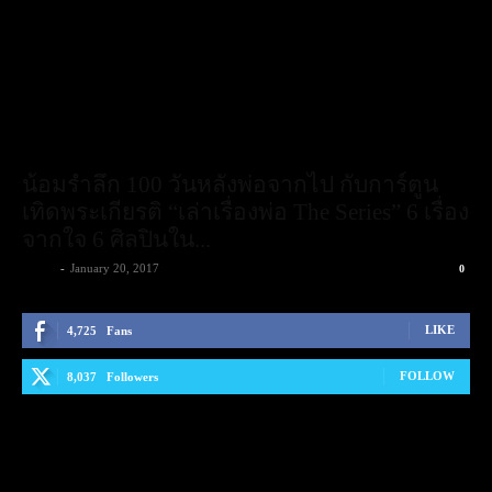
น้อมรำลึก 100 วันหลังพ่อจากไป กับการ์ตูน
เทิดพระเกียรติ “เล่าเรื่องพ่อ The Series” 6 เรื่อง
จากใจ 6 ศิลปินใน...
admin
-
January 20, 2017
0
LIKE
4,725
Fans
FOLLOW
8,037
Followers