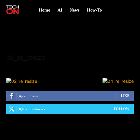
Home
AI
News
How-To
03_re_resize
LIKE
4,725
Fans
FOLLOW
8,037
Followers